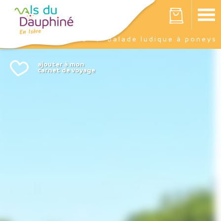
Panneau de gestion des cookies
Votre panier est vide
Agenda
Balade ludique à poneys
Accueil