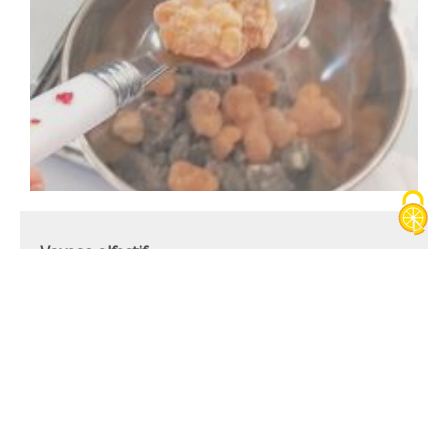
Voyage olfactif
5 rue Joseph Savoyat
2ème étage
38110
La Tour-du-Pin