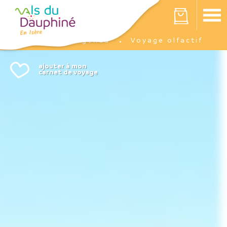
Panneau de gestion des cookies
Votre panier est vide
Agenda
Voyage olfactif
Accueil