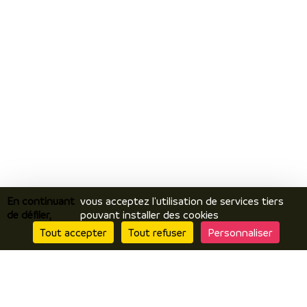
En continuant
vous acceptez l'utilisation de services tiers
de défiler,
pouvant installer des cookies
Tout accepter
Tout refuser
Personnaliser
Je découvre
Le territoire
Incontournables / temps forts