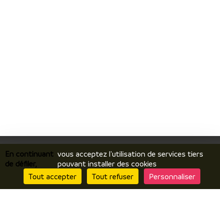
En continuant
vous acceptez l'utilisation de services tiers
de défiler,
pouvant installer des cookies
Tout accepter
Tout refuser
Personnaliser
Je découvre
Le territoire
Incontournables / temps forts
Ils vous racontent / expériences