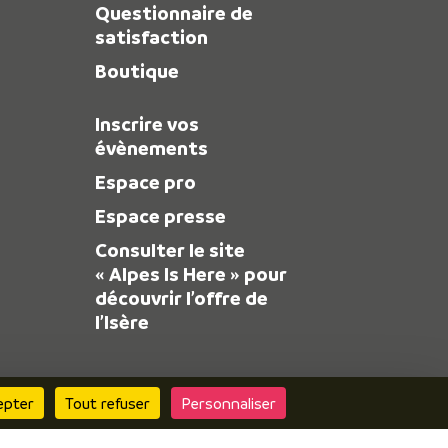
Questionnaire de
satisfaction
Boutique
Inscrire vos
évènements
Espace pro
Espace presse
Consulter le site
« Alpes Is Here » pour
découvrir l’offre de
l’Isère
epter
Tout refuser
Personnaliser
 Réalisation :
Mill, Privas