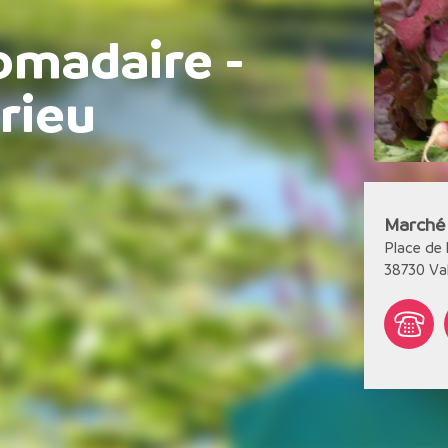
madaire -
rieu
Marché 
Place de l
38730
Va