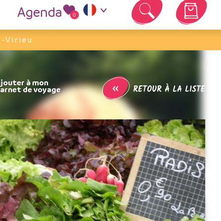
Agenda
0
Votre panier est vide
-Virieu
«
RETOUR À LA LISTE