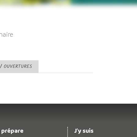
aire
 / OUVERTURES
 prépare
J’y suis