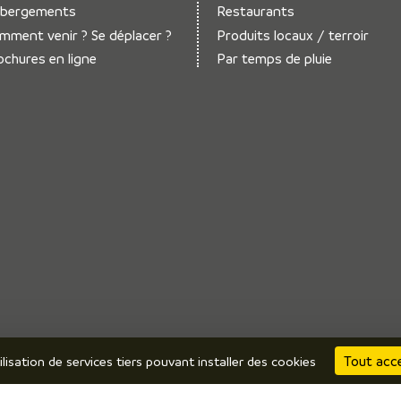
bergements
Restaurants
mment venir ? Se déplacer ?
Produits locaux / terroir
ochures en ligne
Par temps de pluie
Tout acc
ilisation de services tiers pouvant installer des cookies
me Vals du Dauphiné •
Mentions légales
•
Politique de confidentialité
•