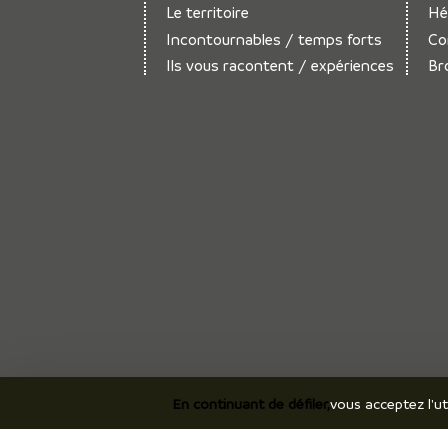
Le territoire
Hé
Incontournables / temps forts
Co
Ils vous racontent / expériences
Br
En continuant de défiler,
vous acceptez l'ut
©2026 Office de Touris